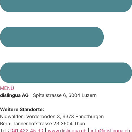
MENÜ
dislingua AG
| Spitalstrasse 6, 6004 Luzern
Weitere Standorte:
Nidwalden: Vorderboden 3, 6373 Ennetbürgen
Bern: Tannenhofstrasse 23 3604 Thun
Tel.:
041 422 45 90
|
www.dislingua.ch
|
info@dislingua.ch