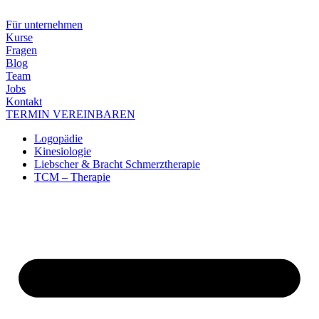
Zum
Inhalt
Für unternehmen
springen
Kurse
Fragen
Blog
Team
Jobs
Kontakt
TERMIN VEREINBAREN
Logopädie
Kinesiologie
Liebscher & Bracht Schmerztherapie
TCM – Therapie